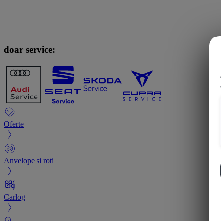
doar service:
Oferte
Anvelope si roti
Carlog