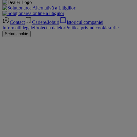
Contact
Cariere/Joburi
Istoricul companiei
Informatii legale
Protectia datelor
Politica privind cookie-urile
Setari cookie