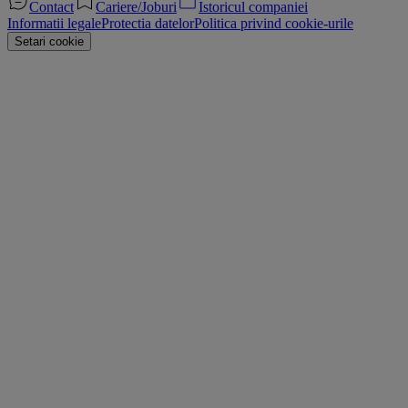
Contact
Cariere/Joburi
Istoricul companiei
Informatii legale
Protectia datelor
Politica privind cookie-urile
Setari cookie