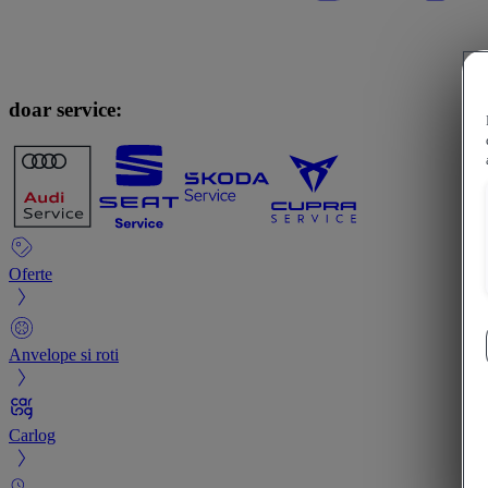
doar service:
Oferte
Anvelope si roti
Carlog