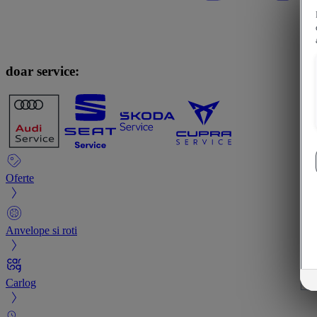
doar service:
Oferte
Anvelope si roti
Carlog