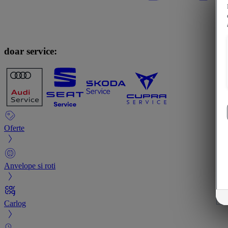
doar service:
Oferte
Anvelope si roti
Carlog