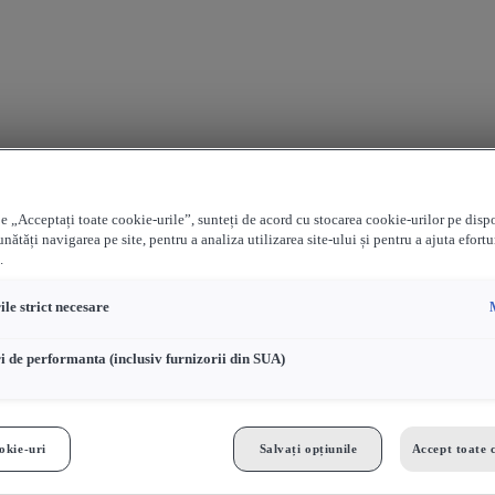
e „Acceptați toate cookie-urile”, sunteți de acord cu stocarea cookie-urilor pe disp
nătăți navigarea pe site, pentru a analiza utilizarea site-ului și pentru a ajuta efortu
.
le strict necesare
i de performanta (inclusiv furnizorii din SUA)
okie-uri
Salvați opțiunile
Accept toate 