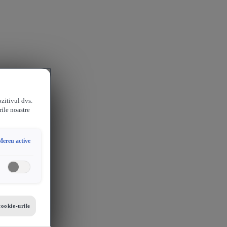
ozitivul dvs.
rile noastre
Mereu active
cookie-urile