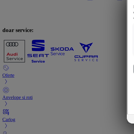
doar service:
Oferte
Anvelope si roti
Carlog