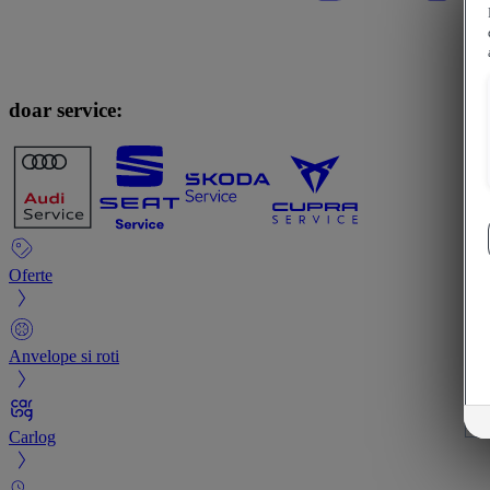
doar service:
Oferte
Anvelope si roti
Carlog