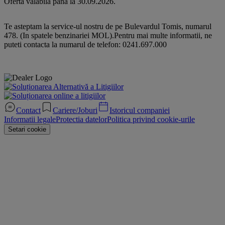
Oferta valabila pana la 30.09.2026.
Te asteptam la service-ul nostru de pe Bulevardul Tomis, numarul
478. (In spatele benzinariei MOL).Pentru mai multe informatii, ne
puteti contacta la numarul de telefon: 0241.697.000
Contact
Cariere/Joburi
Istoricul companiei
Informatii legale
Protectia datelor
Politica privind cookie-urile
Setari cookie